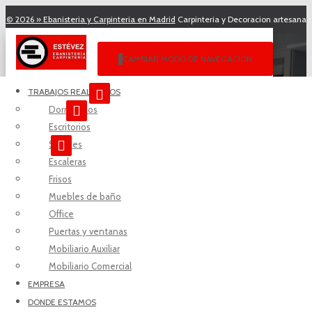
© 2026 »
Ebanisteria y Carpinteria en Madrid
Carpinteria y Decoracion artesana
en Madrid desde 1989.
CAMBIAR MODO DE NAVEGACIÓN
Horario:
Lunes a Viernes de 09:00 - 13:00
y de
15:00 - 18:00
. Precios a
TRABAJOS REALIZADOS
medida
€€€
Dormitorios
Escritorios
Paseo de Perales, 10
Local
28011
Madrid
.
Salones
Solicite información por Tel:
914649891
Escaleras
Frisos
Librerías
Correo Electrónico:
info@ebanisteriaestevez.es
Muebles de baño
Office
Puertas y ventanas
Mobiliario Auxiliar
Mobiliario Comercial
EMPRESA
DONDE ESTAMOS