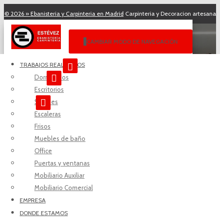
© 2026 »
Ebanisteria y Carpinteria en Madrid
Carpinteria y Decoracion artesana
en Madrid desde 1989.
CAMBIAR MODO DE NAVEGACIÓN
Horario:
Lunes a Viernes de 09:00 - 13:00
y de
15:00 - 18:00
. Precios a
TRABAJOS REALIZADOS
medida
€€€
Dormitorios
Escritorios
Paseo de Perales, 10
Local
28011
Madrid
.
Salones
Solicite información por Tel:
914649891
Escaleras
Frisos
Armario despensa en
Correo Electrónico:
info@ebanisteriaestevez.es
Muebles de baño
Office
tres módulos
Puertas y ventanas
Mobiliario Auxiliar
Mobiliario Comercial
Publicado por
Ebanistería Estévez
en
25 febrero 2022
EMPRESA
DONDE ESTAMOS